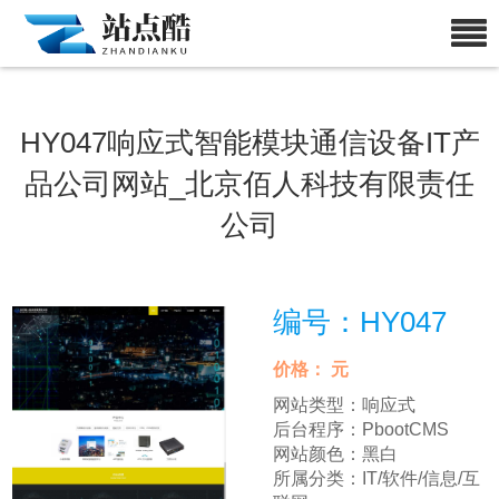
HY047响应式智能模块通信设备IT产
品公司网站_北京佰人科技有限责任
公司
编号：HY047
价格：
元
网站类型：
响应式
后台程序：
PbootCMS
网站颜色：
黑白
所属分类：
IT/软件/信息/互